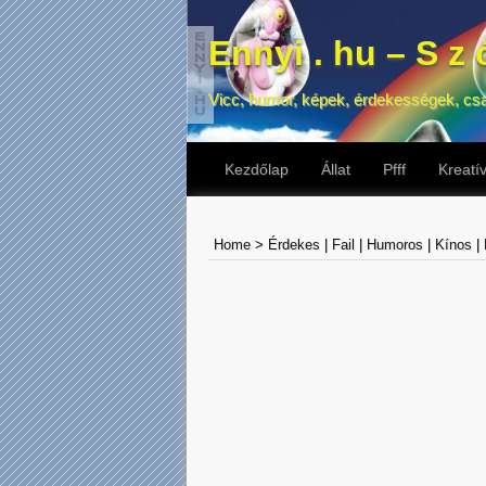
Ennyi . hu – S z ó
Vicc, humor, képek, érdekességek, cs
Kezdőlap
Állat
Pfff
Kreatí
Home
>
Érdekes
|
Fail
|
Humoros
|
Kínos
|