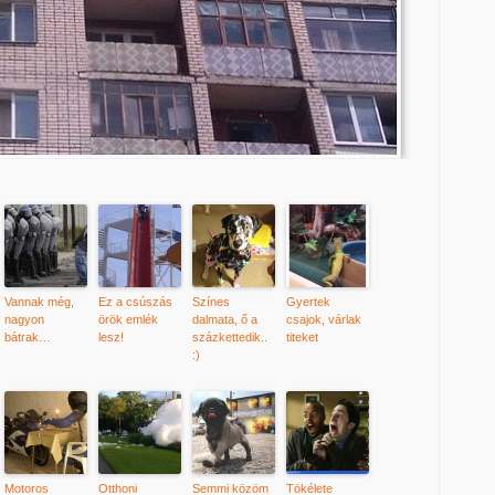
Vannak még,
Ez a csúszás
Színes
Gyertek
nagyon
örök emlék
dalmata, ő a
csajok, várlak
bátrak…
lesz!
százkettedik..
titeket
:)
Motoros
Otthoni
Semmi közöm
Tökélete