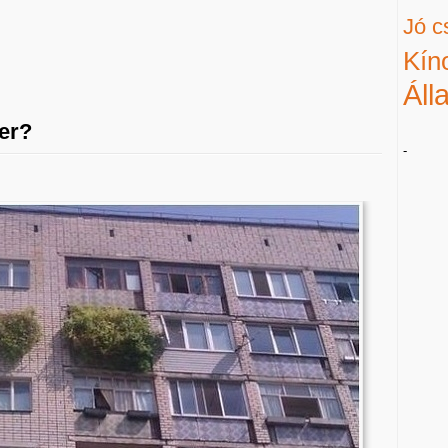
Jó c
Kín
Áll
ber?
-