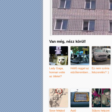
Van még, nézz körül!
Lady Gaga,
Hétfő reggel az
Ez nem széria
honnan vette
edzőteremben….
felszerelés? :)
az ötletet?
Sose felejtsd
Autó
Súlyos helyzet