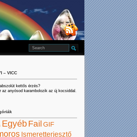
I – VICC
 abszolút kettős érzés?
r az anyósod karambolozik az új kocsiddal.
góriák
Egyéb
Fail
GIF
s
moros
Ismeretterjesztő