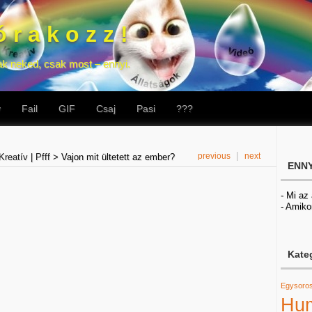
 r a k o z z !
ak neked, csak most – ennyi.
v
Fail
GIF
Csaj
Pasi
???
|
previous
next
Kreatív
|
Pfff
>
Vajon mit ültetett az ember?
ENNY
- Mi az
- Amiko
Kate
Egysoro
Hu