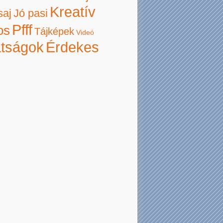
Kreatív
saj
Jó pasi
Pfff
os
Tájképek
Videó
atságok
Érdekes