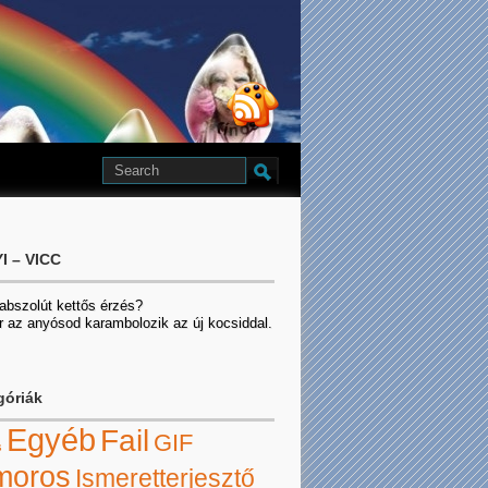
I – VICC
 abszolút kettős érzés?
r az anyósod karambolozik az új kocsiddal.
góriák
Egyéb
Fail
GIF
s
moros
Ismeretterjesztő