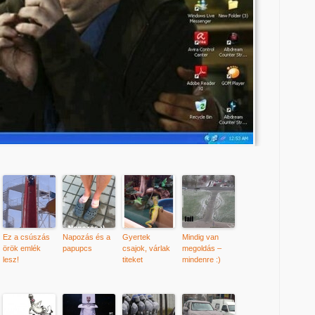
Ez a csúszás
Napozás és a
Gyertek
Mindig van
örök emlék
papupcs
csajok, várlak
megoldás –
lesz!
titeket
mindenre :)