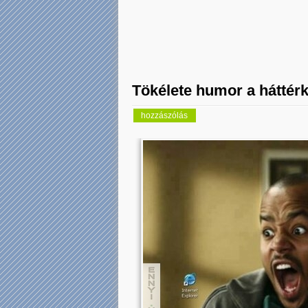
Tökélete humor a háttér
hozzászólás