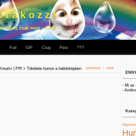
 r a k o z z !
ak neked, csak most – ennyi.
v
Fail
GIF
Csaj
Pasi
???
|
previous
next
Kreatív
|
Pfff
>
Tökélete humor a háttérképben
ENNY
- Mi az
- Amiko
Kate
Egysoro
Hu