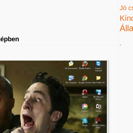
Jó c
Kín
Áll
képben
-