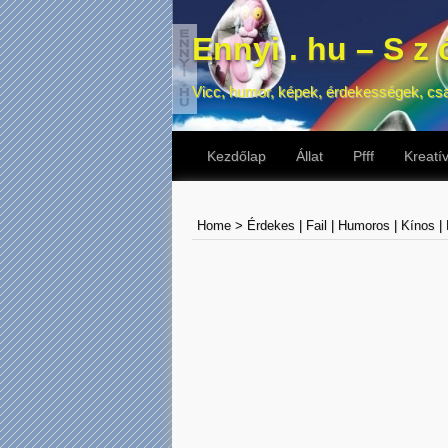
Ennyi . hu – S z ó
Vicc, humor, képek, érdekességek, cs
Kezdőlap
Állat
Pfff
Kreatí
Home
>
Érdekes
|
Fail
|
Humoros
|
Kínos
|