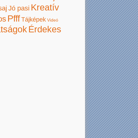
Kreatív
saj
Jó pasi
Pfff
os
Tájképek
Videó
atságok
Érdekes