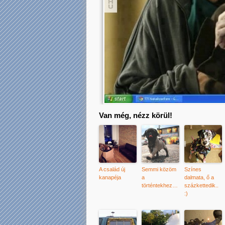
Van még, nézz körül!
A család új
Semmi közöm
Színes
kanapéja
a
dalmata, ő a
történtekhez…
százkettedik..
:)