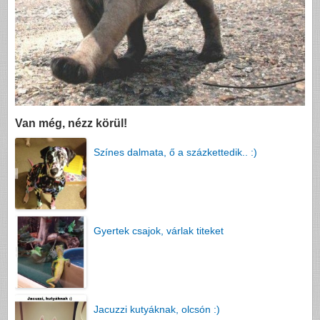
Van még, nézz körül!
Színes dalmata, ő a százkettedik.. :)
Gyertek csajok, várlak titeket
Jacuzzi kutyáknak, olcsón :)