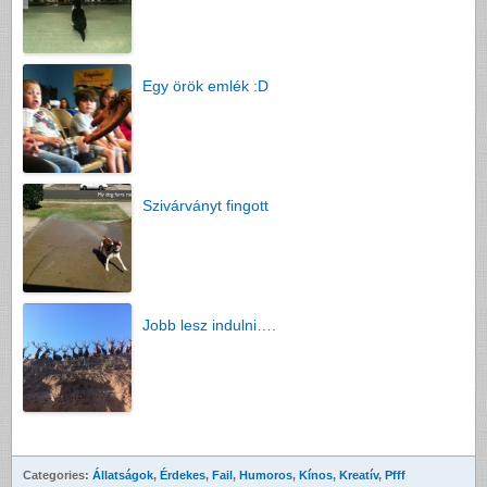
Egy örök emlék :D
Szivárványt fingott
Jobb lesz indulni….
Categories:
Állatságok
,
Érdekes
,
Fail
,
Humoros
,
Kínos
,
Kreatív
,
Pfff