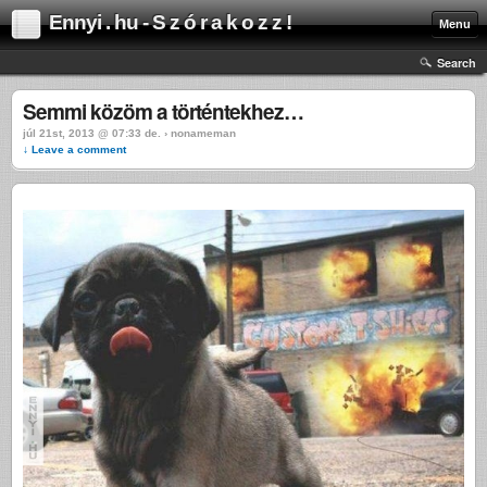
Ennyi . hu - S z ó r a k o z z !
Menu
Search
Semmi közöm a történtekhez…
júl 21st, 2013 @ 07:33 de. › nonameman
↓ Leave a comment