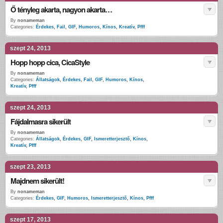
Ő tényleg akarta, nagyon akarta…
By
nonameman
Categories:
Érdekes
,
Fail
,
GIF
,
Humoros
,
Kínos
,
Kreatív
,
Pfff
szept 24, 2013
Hopp hopp cica, CicaStyle
By
nonameman
Categories:
Állatságok
,
Érdekes
,
Fail
,
GIF
,
Humoros
,
Kínos
,
Kreatív
,
Pfff
szept 24, 2013
Fájdalmasra sikerült
By
nonameman
Categories:
Állatságok
,
Érdekes
,
GIF
,
Ismeretterjesztő
,
Kínos
,
Kreatív
,
Pfff
szept 23, 2013
Majdnem sikerült!
By
nonameman
Categories:
Érdekes
,
GIF
,
Humoros
,
Ismeretterjesztő
,
Kínos
,
Pfff
szept 17, 2013