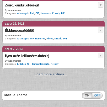
Zorro, kandúr, ollééé gif
By
nonameman
Categories:
Állatságok
,
Fail
,
GIF
,
Humoros
,
Kreatív
,
Pfff
szept 16, 2013
Ébbbreeeesztőőőő!
By
nonameman
Categories:
Állatságok
,
GIF
,
Humoros
,
Kínos
,
Kreatív
,
Pfff
szept 2, 2013
Ilyen lazán kell kosárra dobni :)
By
nonameman
Categories:
Érdekes
,
GIF
,
Ismeretterjesztő
,
Kreatív
Load more entries...
Mobile Theme
ON
OFF