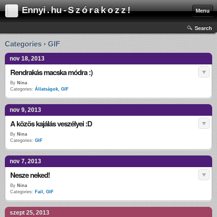
Ennyi . hu - S z ó r a k o z z !
Menu
Search
Categories › GIF
nov 18, 2013
Rendrakás macska módra :)
By
Nina
Categories:
Állatságok
,
GIF
nov 9, 2013
A közös kajálás veszélyei :D
By
Nina
Categories:
GIF
nov 7, 2013
Nesze neked!
By
Nina
Categories:
Fail
,
GIF
szept 25, 2013