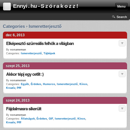
Ennyi . hu - S z ó r a k o z z !
Menu
Search
Categories › Ismeretterjesztő
dec 6, 2013
Elképesztő szürreális felhők a világban
By
nonameman
Categories:
Ismeretterjesztő
,
Tájképek
szept 25, 2013
Akkor tépj egy cetlit :)
By
nonameman
Categories:
Egyéb
,
Érdekes
,
Humoros
,
Ismeretterjesztő
,
Kínos
,
Kreatív
,
Pfff
szept 24, 2013
Fájdalmasra sikerült
By
nonameman
Categories:
Állatságok
,
Érdekes
,
GIF
,
Ismeretterjesztő
,
Kínos
,
Kreatív
,
Pfff