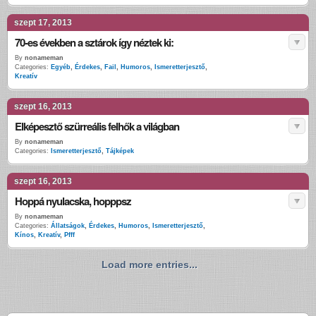
szept 17, 2013
70-es években a sztárok így néztek ki:
By
nonameman
Categories:
Egyéb
,
Érdekes
,
Fail
,
Humoros
,
Ismeretterjesztő
,
Kreatív
szept 16, 2013
Elképesztő szürreális felhők a világban
By
nonameman
Categories:
Ismeretterjesztő
,
Tájképek
szept 16, 2013
Hoppá nyulacska, hopppsz
By
nonameman
Categories:
Állatságok
,
Érdekes
,
Humoros
,
Ismeretterjesztő
,
Kínos
,
Kreatív
,
Pfff
Load more entries...