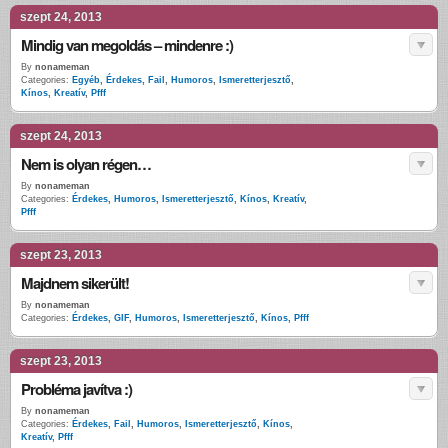
szept 24, 2013
Mindig van megoldás – mindenre :)
By
nonameman
Categories:
Egyéb
,
Érdekes
,
Fail
,
Humoros
,
Ismeretterjesztő
,
Kínos
,
Kreatív
,
Pfff
szept 24, 2013
Nem is olyan régen…
By
nonameman
Categories:
Érdekes
,
Humoros
,
Ismeretterjesztő
,
Kínos
,
Kreatív
,
Pfff
szept 23, 2013
Majdnem sikerült!
By
nonameman
Categories:
Érdekes
,
GIF
,
Humoros
,
Ismeretterjesztő
,
Kínos
,
Pfff
szept 23, 2013
Probléma javítva :)
By
nonameman
Categories:
Érdekes
,
Fail
,
Humoros
,
Ismeretterjesztő
,
Kínos
,
Kreatív
,
Pfff