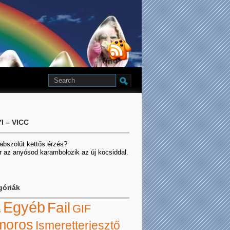
I – VICC
 abszolút kettős érzés?
r az anyósod karambolozik az új kocsiddal.
góriák
Egyéb
Fail
GIF
s
moros
Ismeretterjesztő