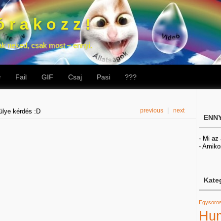
 r a k o z z !
ak neked, csak most – ennyi.
v
Fail
GIF
Csaj
Pasi
???
|
previous
next
ülye kérdés :D
ENNY
- Mi az
- Amiko
Kate
Egysoro
Hu