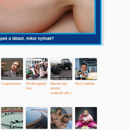
Csapatmunka
Pót láb legóból,
Batman úgy
Első csalódás
Like
döntött
szakmát vált :)