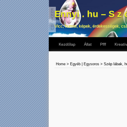
Ennyi . hu – S z ó
Vicc, humor, képek, érdekességek, cs
Kezdőlap
Állat
Pfff
Kreatí
Home
>
Egyéb
|
Egysoros
>
Szép lábak, h