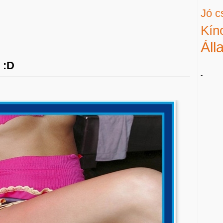
Jó c
Kín
Áll
 :D
-