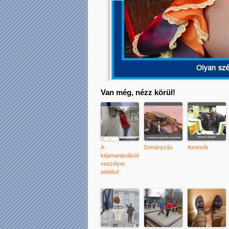
Van még, nézz körül!
A
Dohányzás
Keresők
képmanipuláció
veszélyei,
például: