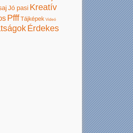
Kreatív
saj
Jó pasi
Pfff
os
Tájképek
Videó
atságok
Érdekes