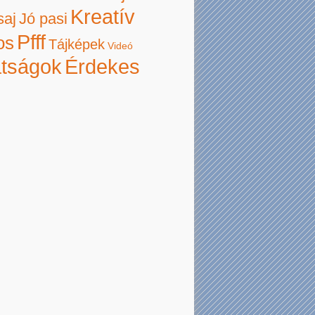
Kreatív
saj
Jó pasi
Pfff
os
Tájképek
Videó
atságok
Érdekes