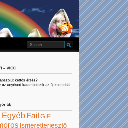
I – VICC
 abszolút kettős érzés?
r az anyósod karambolozik az új kocsiddal.
góriák
Egyéb
Fail
GIF
s
moros
Ismeretterjesztő