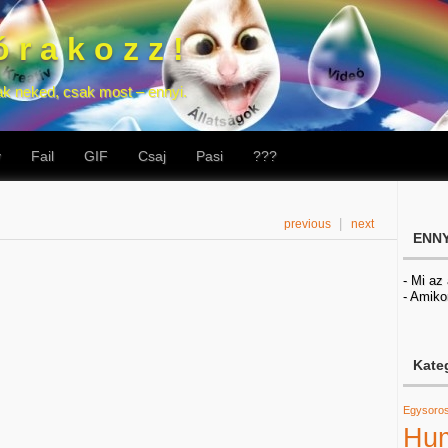
 r a k o z z !
ak neked, csak most – ennyi.
v
Fail
GIF
Csaj
Pasi
???
|
previous
next
ENNY
- Mi az
- Amiko
Kate
Egysoro
Hu