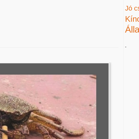
Jó c
Kín
Áll
-