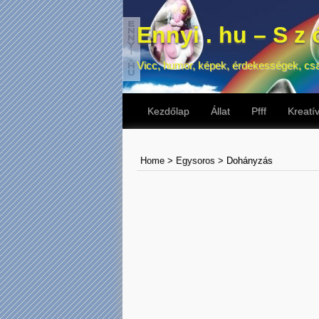
Ennyi . hu – S z ó
Vicc, humor, képek, érdekességek, cs
Kezdőlap
Állat
Pfff
Kreatí
Home
>
Egysoros
>
Dohányzás