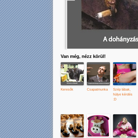
Van még, nézz körül!
Keresők
Csapatmunka
Szép lábak,
hülye kérdés
:D