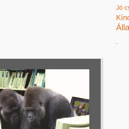
Jó c
Kín
Áll
-