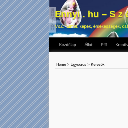
Ennyi . hu – S z ó
Vicc, humor, képek, érdekességek, cs
Kezdőlap
Állat
Pfff
Kreatí
Home
>
Egysoros
>
Keresők