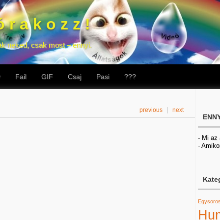
 r a k o z z !
ak neked, csak most – ennyi.
v
Fail
GIF
Csaj
Pasi
???
|
previous
next
ENNY
- Mi az
- Amiko
Kate
Egysoro
Hu