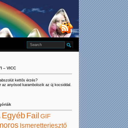
I – VICC
 abszolút kettős érzés?
r az anyósod karambolozik az új kocsiddal.
góriák
Egyéb
Fail
GIF
s
moros
Ismeretterjesztő