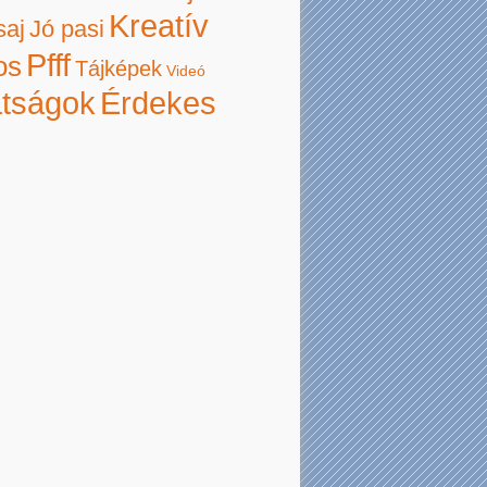
Kreatív
saj
Jó pasi
Pfff
os
Tájképek
Videó
atságok
Érdekes