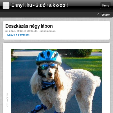
Ennyi . hu - S z ó r a k o z z !
Menu
Search
Deszkázás négy lábon
júl 22nd, 2013 @ 08:04 de. › nonameman
↓ Leave a comment