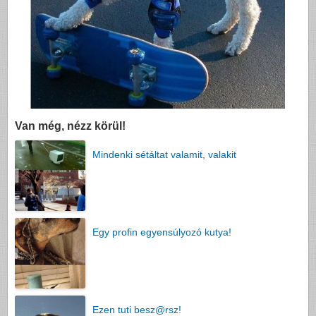
Van még, nézz körül!
Mindenki sétáltat valamit, valakit
Egy profin egyensúlyozó kutya!
Ezen tuti besz@rsz!