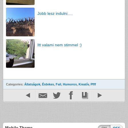
Jobb lesz indulni….
Itt valami nem stimmel :)
Categories:
Állatságok
,
Érdekes
,
Fail
,
Humoros
,
Kreatív
,
Pfff
Mobile Theme