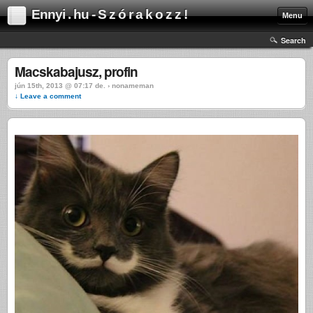
Ennyi . hu - S z ó r a k o z z !
Menu
Search
Macskabajusz, profin
jún 15th, 2013 @ 07:17 de. › nonameman
↓ Leave a comment