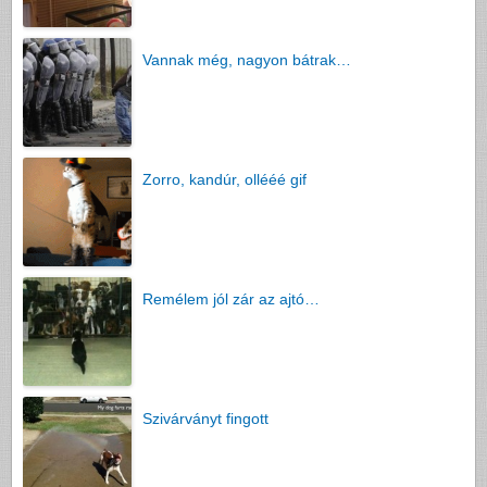
Vannak még, nagyon bátrak…
Zorro, kandúr, ollééé gif
Remélem jól zár az ajtó…
Szivárványt fingott