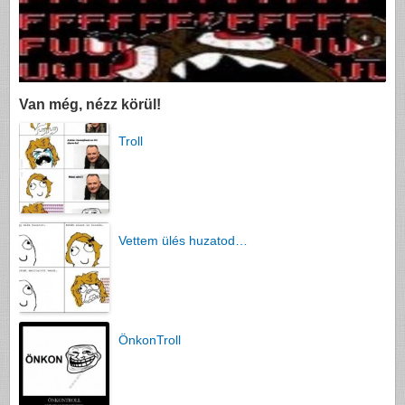
Van még, nézz körül!
Troll
Vettem ülés huzatod…
ÖnkonTroll