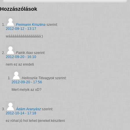
Hozzászólások
Freimann Krisztina
szerint:
2012-09-12 - 13:17
wáááááááááááááááá:)
Patrik Atao
szerint:
2012-09-20 - 16:10
nem ez az eredeti
Hellosziia Titivagyok
szerint:
2012-09-20 - 17:56
Mert melyik az xD?
Ádám Aranyász
szerint:
2012-10-14 - 17:18
ez róhat jó hol lehet ijeneket késziteni