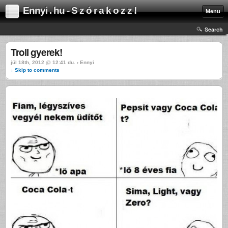
Ennyi . hu - S z ó r a k o z z !
Menu
Search
Troll gyerek!
júl 18th, 2012 @ 12:41 du. › Ennyi
↓ Skip to comments