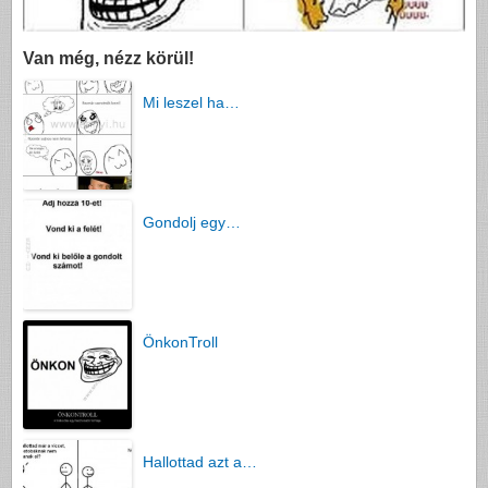
Van még, nézz körül!
Mi leszel ha…
Gondolj egy…
ÖnkonTroll
Hallottad azt a…