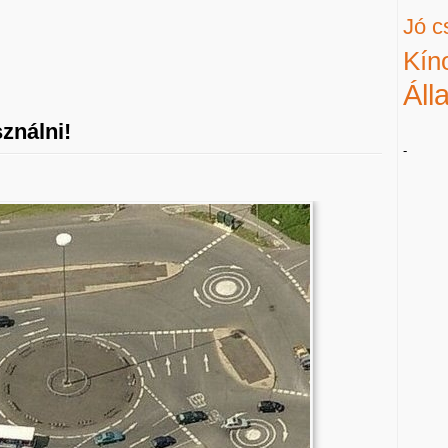
Jó c
Kín
Áll
ználni!
-