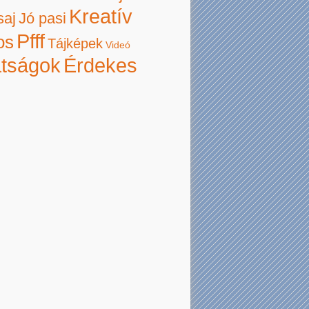
Kreatív
saj
Jó pasi
Pfff
os
Tájképek
Videó
atságok
Érdekes