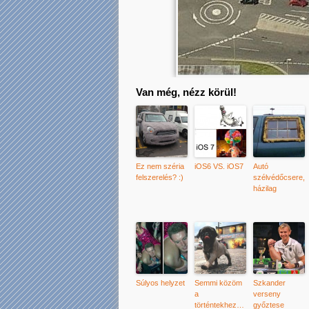
Van még, nézz körül!
Ez nem széria
iOS6 VS. iOS7
Autó
felszerelés? :)
szélvédőcsere,
házilag
Súlyos helyzet
Semmi közöm
Szkander
a
verseny
történtekhez…
győztese