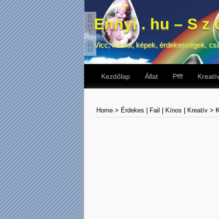
Ennyi . hu – S z ó
Vicc, humor, képek, érdekességek, cs
Kezdőlap
Állat
Pfff
Kreatí
Home
>
Érdekes
|
Fail
|
Kínos
|
Kreatív
>
K