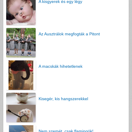
A kisgyerek és egy légy
Az Ausztrálok megfogták a Pitont
A macskák hihetetlenek
Kisegér, kis hangszerekkel
Nem szemét, csak flamingók!