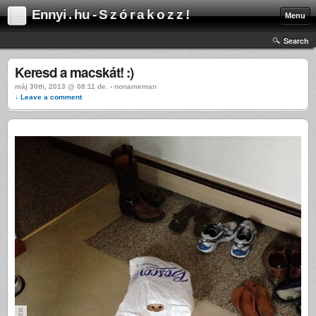
Ennyi . hu - S z ó r a k o z z !
Menu
Search
Keresd a macskát! :)
máj 30th, 2013 @ 08:11 de. › nonameman
↓ Leave a comment