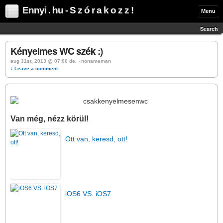
Ennyi . hu - S z ó r a k o z z !
Menu
Search
Kényelmes WC szék :)
aug 31st, 2013 @ 07:00 de. › nonameman
↓ Leave a comment
Van még, nézz körül!
Ott van, keresd, ott!
iOS6 VS. iOS7