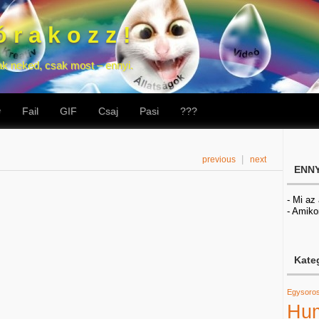
 r a k o z z !
ak neked, csak most – ennyi.
v
Fail
GIF
Csaj
Pasi
???
|
previous
next
ENNY
- Mi az
- Amiko
Kate
Egysoro
Hu