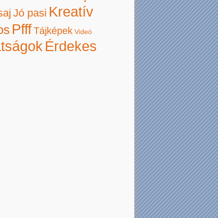
Kreatív
saj
Jó pasi
Pfff
os
Tájképek
Videó
atságok
Érdekes