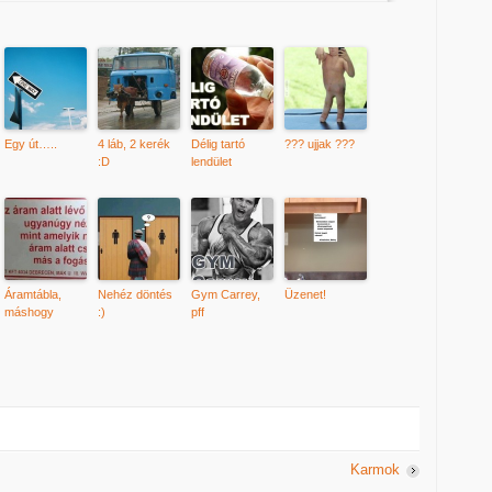
Egy út…..
4 láb, 2 kerék
Délig tartó
??? ujjak ???
:D
lendület
Áramtábla,
Nehéz döntés
Gym Carrey,
Üzenet!
máshogy
:)
pff
Karmok