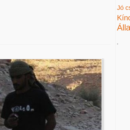
Jó c
Kín
Áll
-