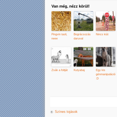
Van még, nézz körül!
Pingvin tasli,
Bográcsozás
Nincs kiút
neee
daruval
Zsák a foltját
Kutyabaj
Egy kis
génmanipuláció
:D
Színes tojások