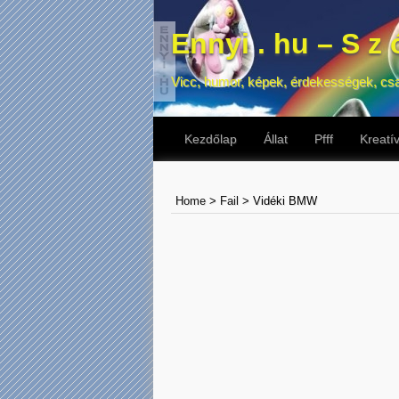
Ennyi . hu – S z ó
Vicc, humor, képek, érdekességek, cs
Kezdőlap
Állat
Pfff
Kreatí
Home
>
Fail
>
Vidéki BMW