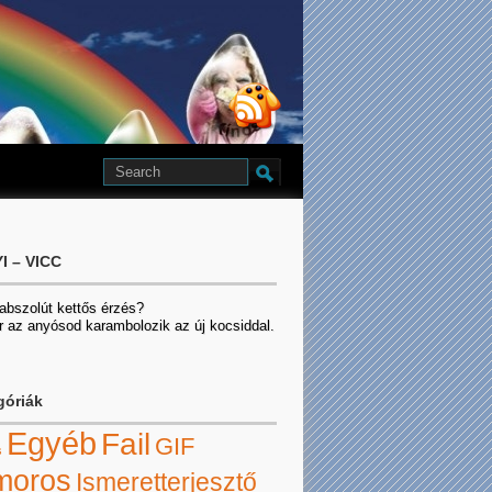
I – VICC
 abszolút kettős érzés?
r az anyósod karambolozik az új kocsiddal.
góriák
Egyéb
Fail
GIF
s
moros
Ismeretterjesztő