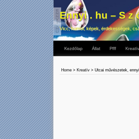
Ennyi . hu – S z ó
Vicc, humor, képek, érdekességek, cs
Kezdőlap
Állat
Pfff
Kreatí
Home
>
Kreatív
>
Utcai művészetek, enny