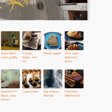
Super Mario
A cicám
Mesés reggeli
Éhes vagy?
sztori, graffity
ideges, nem
Majd most
érti
leszel.
Estimese?!?!
Csajos(sakk)
Egy érdekes
A tökéletes
Biztos, hogy
álomkép
billiárdasztal
kell ez?