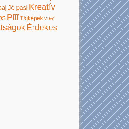
Kreatív
saj
Jó pasi
Pfff
os
Tájképek
Videó
atságok
Érdekes