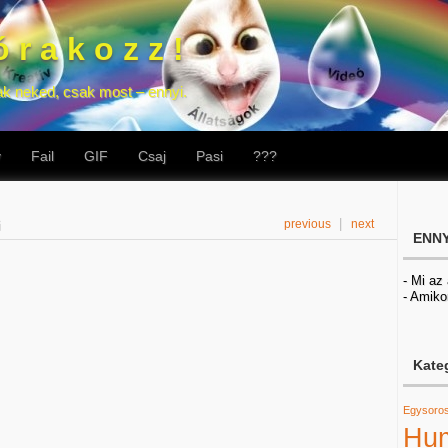
 r a k o z z !
ak neked, csak most – ennyi.
v
Fail
GIF
Csaj
Pasi
???
|
previous
next
i
ENNY
- Mi az
- Amiko
Kate
Egysoro
Hu