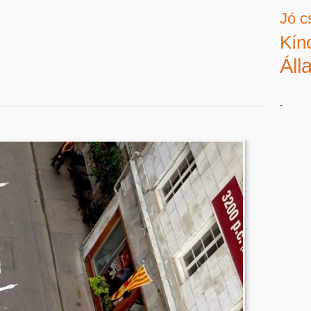
Jó c
Kín
Áll
-