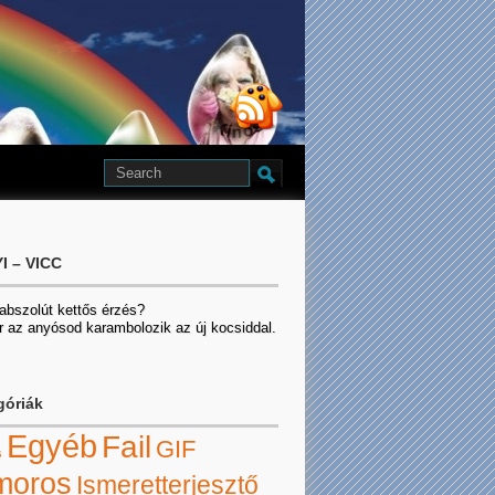
I – VICC
 abszolút kettős érzés?
r az anyósod karambolozik az új kocsiddal.
góriák
Egyéb
Fail
GIF
s
moros
Ismeretterjesztő