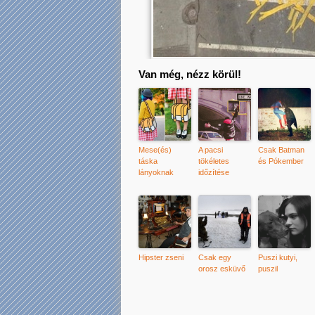
Van még, nézz körül!
Mese(és)
A pacsi
Csak Batman
táska
tökéletes
és Pókember
lányoknak
időzítése
Hipster zseni
Csak egy
Puszi kutyi,
orosz esküvő
puszil