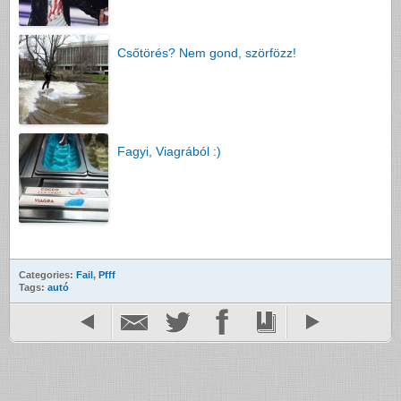
Csőtörés? Nem gond, szörfözz!
Fagyi, Viagrából :)
Categories:
Fail
,
Pfff
Tags:
autó