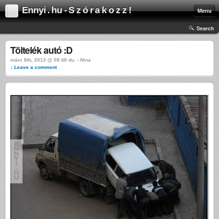
Ennyi . hu - S z ó r a k o z z !
Menu
Search
Töltelék autó :D
márc 8th, 2013 @ 08:48 du. › Nina
↓ Leave a comment