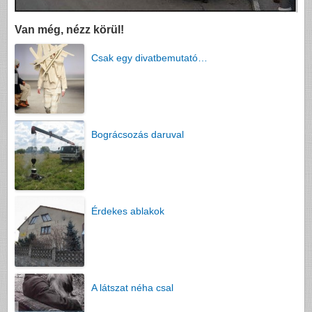
Van még, nézz körül!
Csak egy divatbemutató…
Bográcsozás daruval
Érdekes ablakok
A látszat néha csal