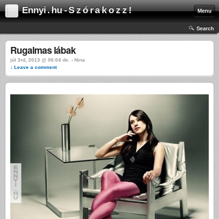
Ennyi . hu - S z ó r a k o z z !
Menu
Search
Rugalmas lábak
júl 3rd, 2013 @ 06:04 de. › Nina
↓ Leave a comment