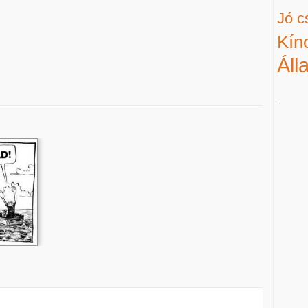
Jó c
Kín
Áll
-