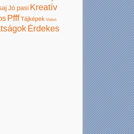
Kreatív
saj
Jó pasi
Pfff
os
Tájképek
Videó
atságok
Érdekes