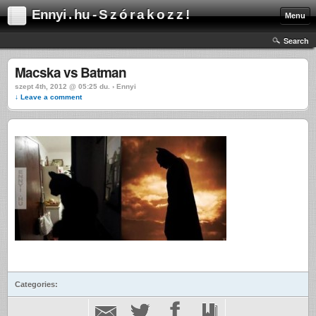
Ennyi . hu - S z ó r a k o z z !
Menu
Search
Macska vs Batman
szept 4th, 2012 @ 05:25 du. › Ennyi
↓ Leave a comment
Categories: