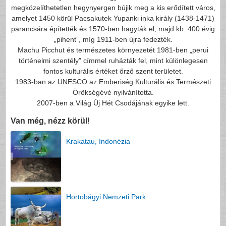
megközelíthetetlen hegynyergen bújik meg a kis erődített város,
amelyet 1450 körül Pacsakutek Yupanki inka király (1438-1471)
parancsára építették és 1570-ben hagyták el, majd kb. 400 évig
„pihent”, míg 1911-ben újra fedezték.
Machu Picchut és természetes környezetét 1981-ben „perui
történelmi szentély” címmel ruházták fel, mint különlegesen
fontos kulturális értéket őrző szent területet.
1983-ban az UNESCO az Emberiség Kulturális és Természeti
Örökségévé nyilvánította.
2007-ben a Világ Új Hét Csodájának egyike lett.
Van még, nézz körül!
Krakatau, Indonézia
Hortobágyi Nemzeti Park