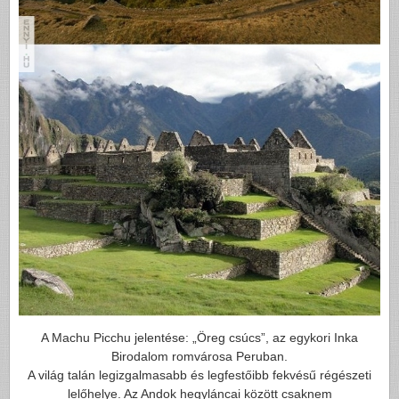
A Machu Picchu jelentése: „Öreg csúcs”, az egykori Inka
Birodalom romvárosa Peruban.
A világ talán legizgalmasabb és legfestőibb fekvésű régészeti
lelőhelye. Az Andok hegyláncai között csaknem