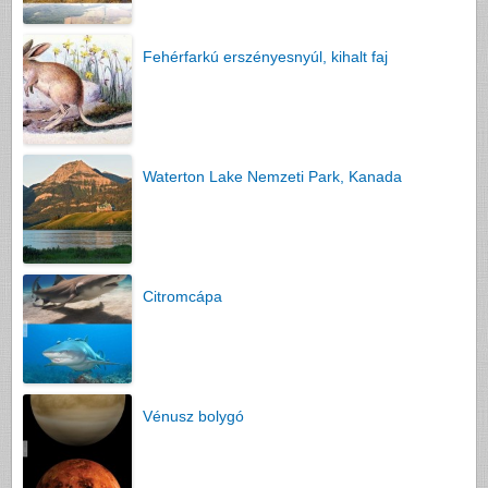
Fehérfarkú erszényesnyúl, kihalt faj
Waterton Lake Nemzeti Park, Kanada
Citromcápa
Vénusz bolygó