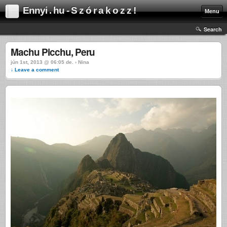
Ennyi . hu - S z ó r a k o z z !
Menu
Search
Machu Picchu, Peru
jún 1st, 2013 @ 06:05 de. › Nina
↓ Leave a comment