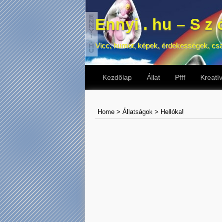
Ennyi . hu – S z ó
Vicc, humor, képek, érdekességek, cs
Kezdőlap
Állat
Pfff
Kreatí
Home
>
Állatságok
>
Hellóka!