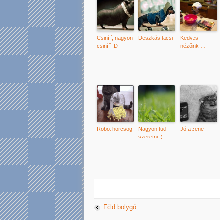
Csinííí, nagyon
Deszkás tacsi
Kedves
csinííí :D
nézőink …
Robot hörcsög
Nagyon tud
Jó a zene
szeretni :)
Föld bolygó