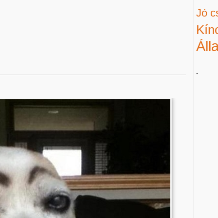
Jó c
Kín
Áll
-