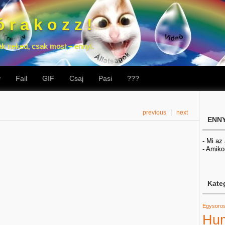
 r a k o z z !
ak neked, csak most – ennyi.
v
Fail
GIF
Csaj
Pasi
???
|
previous
next
ENNY
- Mi az
- Amiko
Kate
Egysoro
Hu