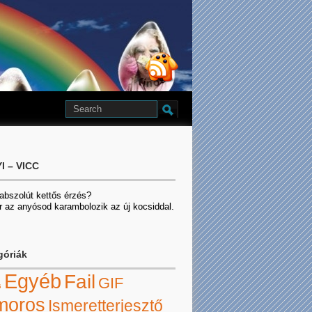
I – VICC
 abszolút kettős érzés?
r az anyósod karambolozik az új kocsiddal.
góriák
Egyéb
Fail
GIF
s
moros
Ismeretterjesztő