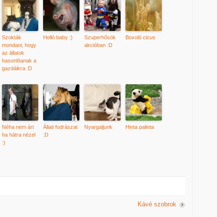
Szokták
Helló baby :)
Szuperhősök
Boxoló cicus
mondani, hogy
akcióban :D
az állatok
hasonlítanak a
gazdáikra :D
Néha nem árt
Állati fodrászat
Nyargaljunk
Hinta palinta
ha hátra nézel
:D
:)
Kávé szobrok