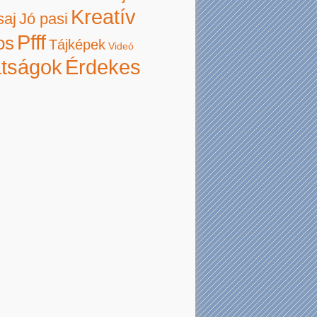
Kreatív
saj
Jó pasi
Pfff
os
Tájképek
Videó
atságok
Érdekes