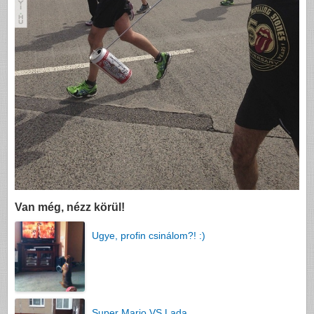
Van még, nézz körül!
Ugye, profin csinálom?! :)
Super Mario VS Lada