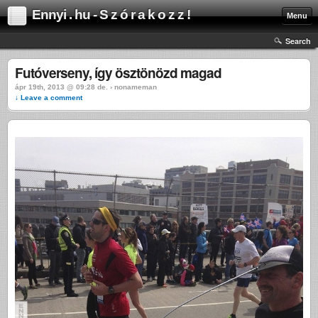
Ennyi . hu - S z ó r a k o z z !
Menu
Search
Futóverseny, így ösztönözd magad
ápr 19th, 2013 @ 09:28 de. › nonameman
↓ Leave a comment