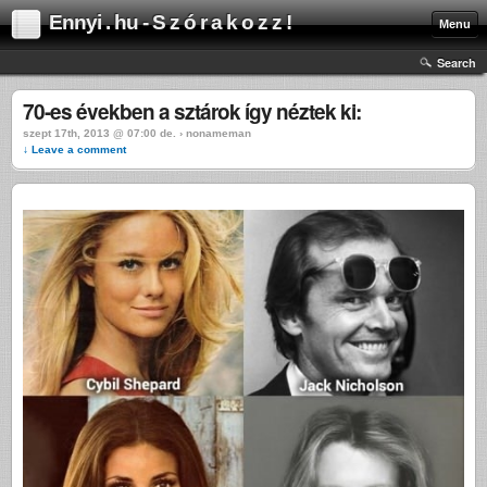
Ennyi . hu - S z ó r a k o z z !
Menu
Search
70-es években a sztárok így néztek ki:
szept 17th, 2013 @ 07:00 de. › nonameman
↓ Leave a comment