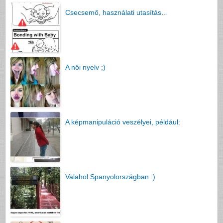
Csecsemő, használati utasítás…
A női nyelv ;)
A képmanipuláció veszélyei, például:
Valahol Spanyolországban :)