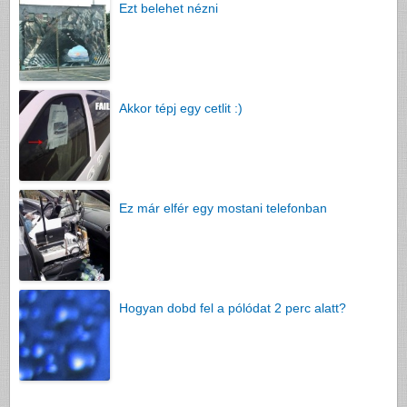
Ezt belehet nézni
Akkor tépj egy cetlit :)
Ez már elfér egy mostani telefonban
Hogyan dobd fel a pólódat 2 perc alatt?