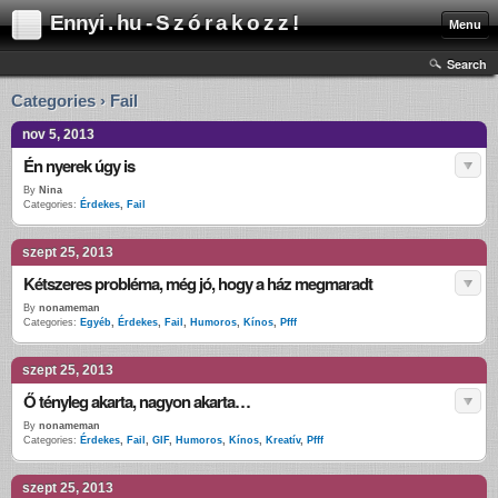
Ennyi . hu - S z ó r a k o z z !
Menu
Search
Categories › Fail
nov 5, 2013
Én nyerek úgy is
By
Nina
Categories:
Érdekes
,
Fail
szept 25, 2013
Kétszeres probléma, még jó, hogy a ház megmaradt
By
nonameman
Categories:
Egyéb
,
Érdekes
,
Fail
,
Humoros
,
Kínos
,
Pfff
szept 25, 2013
Ő tényleg akarta, nagyon akarta…
By
nonameman
Categories:
Érdekes
,
Fail
,
GIF
,
Humoros
,
Kínos
,
Kreatív
,
Pfff
szept 25, 2013