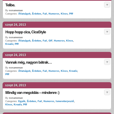
Telibe.
By
nonameman
Categories:
Állatságok
,
Érdekes
,
Fail
,
Humoros
,
Kínos
,
Pfff
szept 24, 2013
Hopp hopp cica, CicaStyle
By
nonameman
Categories:
Állatságok
,
Érdekes
,
Fail
,
GIF
,
Humoros
,
Kínos
,
Kreatív
,
Pfff
szept 24, 2013
Vannak még, nagyon bátrak…
By
nonameman
Categories:
Állatságok
,
Érdekes
,
Fail
,
Humoros
,
Kínos
,
Kreatív
,
Pfff
szept 24, 2013
Mindig van megoldás – mindenre :)
By
nonameman
Categories:
Egyéb
,
Érdekes
,
Fail
,
Humoros
,
Ismeretterjesztő
,
Kínos
,
Kreatív
,
Pfff