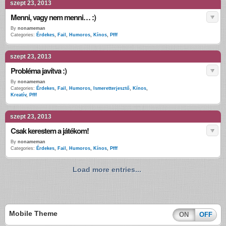
szept 23, 2013
Menni, vagy nem menni… :)
By
nonameman
Categories:
Érdekes
,
Fail
,
Humoros
,
Kínos
,
Pfff
szept 23, 2013
Probléma javítva :)
By
nonameman
Categories:
Érdekes
,
Fail
,
Humoros
,
Ismeretterjesztő
,
Kínos
,
Kreatív
,
Pfff
szept 23, 2013
Csak kerestem a játékom!
By
nonameman
Categories:
Érdekes
,
Fail
,
Humoros
,
Kínos
,
Pfff
Load more entries...
Mobile Theme
ON
OFF