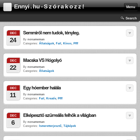
Ennyi . hu - S z ó r a k o z z !
Menu
Search
Semmiről nem tudok, tényleg.
DEC
24
By
nonameman
Categories:
Állatságok
,
Fail
,
Kínos
,
Pfff
Macska VS Hógolyó
DEC
22
By
nonameman
Categories:
Állatságok
Egy hóember halála
DEC
11
By
nonameman
Categories:
Fail
,
Kreatív
,
Pfff
Elképesztő szürreális felhők a világban
DEC
6
By
nonameman
Categories:
Ismeretterjesztő
,
Tájképek