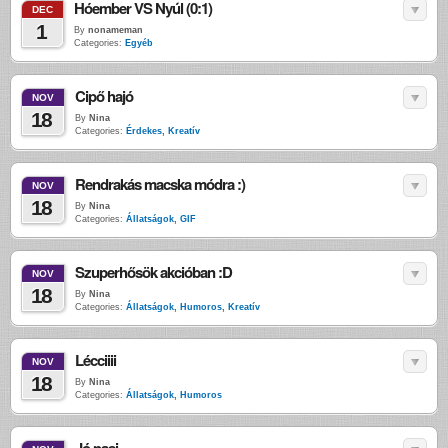
Hóember VS Nyúl (0:1)
DEC
1
By
nonameman
Categories:
Egyéb
Cipő hajó
NOV
18
By
Nina
Categories:
Érdekes
,
Kreatív
Rendrakás macska módra :)
NOV
18
By
Nina
Categories:
Állatságok
,
GIF
Szuperhősök akcióban :D
NOV
18
By
Nina
Categories:
Állatságok
,
Humoros
,
Kreatív
Lécciiii
NOV
18
By
Nina
Categories:
Állatságok
,
Humoros